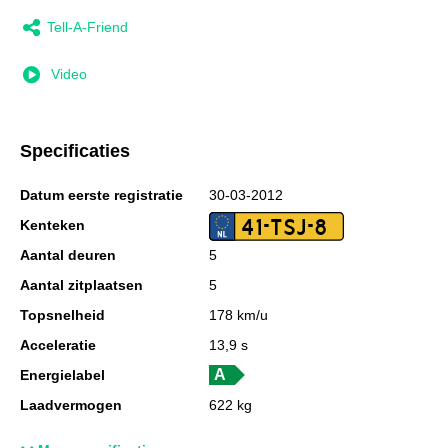
Tell-A-Friend
Video
Specificaties
Datum eerste registratie
30-03-2012
41-TSJ-8
Kenteken
Aantal deuren
5
Aantal zitplaatsen
5
Topsnelheid
178 km/u
Acceleratie
13,9 s
Energielabel
Laadvermogen
622 kg
GVW
1.895 kg