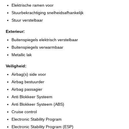
*TENAAMSTELLING VOERTUIG
Elektrische ramen voor
*VRIJWARING INRUILAUTO
Stuurbekrachtiging snelheidsafhankelijk
*GARANTIE / INRUIL / FINANCIERING MOGELIJK VRAAG
Stuur verstelbaar
NAAR DE MOGELIJKHEDEN
Exterieur:
MOBIEL 0630147055
Buitenspiegels elektrisch verstelbaar
Buitenspiegels verwarmbaar
Metallic lak
Veiligheid:
Airbag(s) side voor
Airbag bestuurder
Airbag passagier
Anti Blokkeer Systeem
Anti Blokkeer Systeem (ABS)
Cruise control
Electronic Stability Program
Electronic Stability Program (ESP)