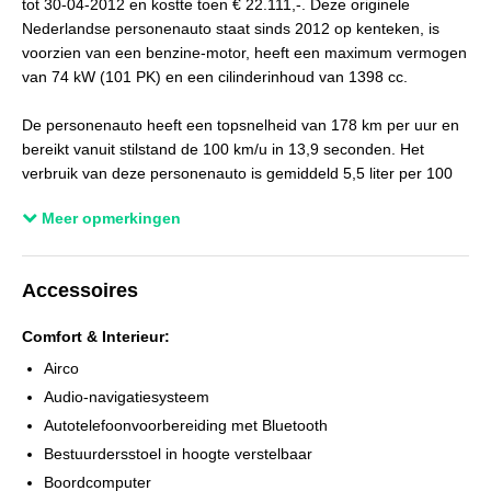
tot 30-04-2012 en kostte toen € 22.111,-. Deze originele
Laksoort
Metallic
Nederlandse personenauto staat sinds 2012 op kenteken, is
voorzien van een benzine-motor, heeft een maximum vermogen
BTW verrekenbaar
Nee (margeregeling)
van 74 kW (101 PK) en een cilinderinhoud van 1398 cc.
Bijtellingspercentage
20%
APK
tot 29-01-2027
De personenauto heeft een topsnelheid van 178 km per uur en
bereikt vanuit stilstand de 100 km/u in 13,9 seconden. Het
Kleur interieur
Zwart
verbruik van deze personenauto is gemiddeld 5,5 liter per 100
Bekleding
Stof
km en hij weegt 1273 kg. De APK is geldig tot 29-01-2027 en de
Meer opmerkingen
Onderhoudsboekjes aanwezig
Ja
wegenbelasting bedraagt gemiddeld € 205,25 per kwartaal.
Aantal sleutels
2
Goed rijdende astra onderhoudshistorie aanwezig + dubbele
Accessoires
sleutels Staat rondom goed op de allseason banden
Comfort & Interieur:
Voor meer info over al onze occasions kijk op
www.santing-
autos.nl
Airco
BIJ ONS GEEN AFLEVERINGSKOSTEN DEZE PRIJS IS ALL-IN
Audio-navigatiesysteem
RIJKLAAR
Autotelefoonvoorbereiding met Bluetooth
Bestuurdersstoel in hoogte verstelbaar
*GELDIGE APK
Boordcomputer
*VLOEISTOFFEN CONTROLE EN AANVULLEN