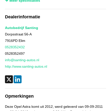
Meer specificaties
Wielbasis
269 cm
Cilinderinhoud
1.398 cc
Dealerinformatie
Aantal cilinders
4
Kleur
Zwart metallic
Autobedrijf Santing
Motorrijtuigenbelasting
€ 199,- tot € 217,- per kwartaal
Dorpsstraat 56-A
7916PD
Elim
Gewicht (leeg)
1.273 kg
0528352432
Aandrijving
Motorisch
0528352497
Aandrijving
Voorwielaandrijving
info@santing-autos.nl
Emissieklasse
Euro 5
http://www.santing-autos.nl
Max. trekgewicht
850 kg
Max. trekgewicht ongeremd
670 kg
X
LinkedIn
Gecombineerd verbruik
5,3 l/100km
Verbruik stad
6,7 l/100km
Opmerkingen
Verbruik snelweg
4,5 l/100km
Deze Opel Astra komt uit 2012, werd geleverd van 09-09-2011
CO₂-emissie
124 g/km