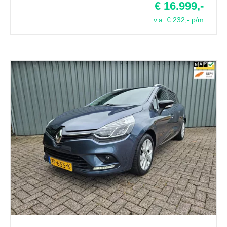
€ 16.999,-
v.a. € 232,- p/m